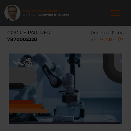
Salta
al
MAURO PAOLO NEGRI
contenuto
Partner
WINDTRE BUSINESS
principale
NAVIGAZIONE
CODICE PARTNER
Accedi all'area
PRINCIPALE
7870002220
SELFCARE