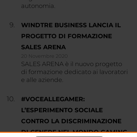
autonomia.
WINDTRE BUSINESS LANCIA IL
PROGETTO DI FORMAZIONE
SALES ARENA
20 Novembre 2020
SALES ARENA è il nuovo progetto
di formazione dedicato ai lavoratori
e alle aziende.
#VOCEALLEGAMER:
L’ESPERIMENTO SOCIALE
CONTRO LA DISCRIMINAZIONE
DI GENERE NEL MONDO GAMING