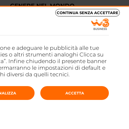
GENERE NEL MONDO
CONTINUA SENZA ACCETTARE
GAMING
25 Novembre 2021
#VOCEALLEGAMER:
l’esperimento sociale contro
la discriminazione di genere
zione e adeguare le pubblicità alle tue
nel mondo gaming
ies o altri strumenti analoghi Clicca su
za”. Infine chiudendo il presente banner
ermarranno le impostazioni di default e
 diversi da quelli tecnici.
NALIZZA
ACCETTA