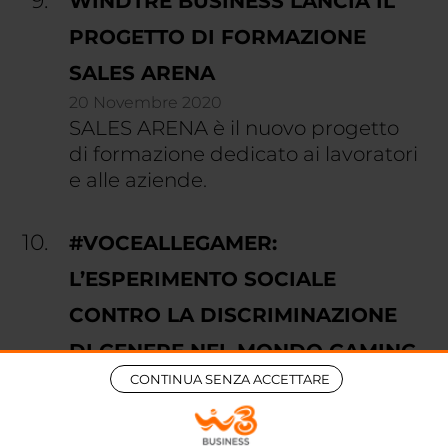
WINDTRE BUSINESS LANCIA IL
PROGETTO DI FORMAZIONE
SALES ARENA
20 Novembre 2020
SALES ARENA è il nuovo progetto
di formazione dedicato ai lavoratori
e alle aziende.
#VOCEALLEGAMER:
L’ESPERIMENTO SOCIALE
CONTRO LA DISCRIMINAZIONE
DI GENERE NEL MONDO GAMING
25 Novembre 2021
CONTINUA SENZA ACCETTARE
#VOCEALLEGAMER: l’esperimento
sociale contro la discriminazione di