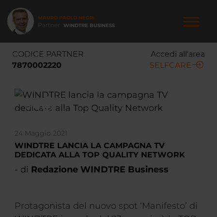
Salta
al
MAURO PAOLO NEGRI
contenuto
Partner
WINDTRE BUSINESS
principale
NAVIGAZIONE
CODICE PARTNER
Accedi all'area
PRINCIPALE
7870002220
SELFCARE
24 Maggio 2021
WINDTRE LANCIA LA CAMPAGNA TV
DEDICATA ALLA TOP QUALITY NETWORK
- di
Redazione WINDTRE Business
Protagonista del nuovo spot ‘Manifesto’ di