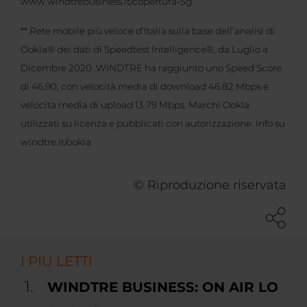
www.windtrebusiness.it/copertura-5g
** Rete mobile più veloce d’Italia sulla base dell’analisi di
Ookla® dei dati di Speedtest Intelligence®, da Luglio a
Dicembre 2020. WINDTRE ha raggiunto uno Speed Score
di 46.90, con velocità media di download 46.82 Mbps e
velocità media di upload 13.79 Mbps. Marchi Ookla
utilizzati su licenza e pubblicati con autorizzazione. Info su
windtre.it/ookla
© Riproduzione riservata
I PIU LETTI
WINDTRE BUSINESS: ON AIR LO